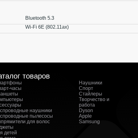
Bluetooth 5.3
Wi-Fi 6E (802.11ax)
аталог товаров
артфоны
Наушники
арт-часы
Спорт
аншеты
Стайлеры
мпьютеры
Творчество и
сессуары
работа
спроводные наушники
Dyson
спроводные пылесосы
Apple
прямители для волос
Samsung
джеты
я детей