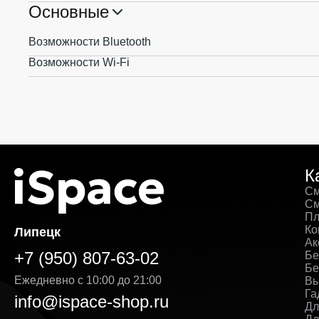
Основные
Возможности Bluetooth
Возможности Wi-Fi
К
См
См
Пл
Ко
Липецк
Ак
+7 (950) 807-63-02
Бе
Бе
Ежедневно с 10:00 до 21:00
Вы
Га
info@ispace-shop.ru
Дл