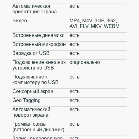
Автоматическая
есть
ориентация экрана
Видео
MP4, M4V, 3GP, 3G2,
AVI, FLV, MKV, WEBM
Встроенные динамики
есть
Встроенный микрофон
есть
Зарядка от USB
есть
Подключение внешних
опционально
устройств по USB
Подключение к
есть
компьютеру по USB
Сенсорный экран
есть
Geo Tagging
есть
Автоматический
есть
поворот экрана
Громкая связь
есть
(встроенный динамик)
Запись видеороликов
есть