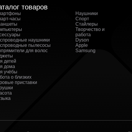
аталог товаров
артфоны
Наушники
арт-часы
Спорт
аншеты
Стайлеры
мпьютеры
Творчество и
сессуары
работа
спроводные наушники
Dyson
спроводные пылесосы
Apple
прямители для волос
Samsung
джеты
я детей
я дома
я учёбы
бота о близких
ровые приставки
рушки
асота
зыка