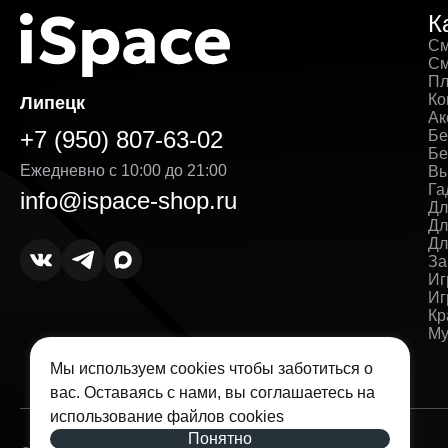
К
См
См
Пл
Ко
Липецк
Ак
+7 (950) 807-63-02
Бе
Бе
Ежедневно с 10:00 до 21:00
Вы
Га
info@ispace-shop.ru
Дл
Дл
Дл
За
Иг
Иг
Кр
Му
Мы используем cookies чтобы заботиться о
вас. Оставаясь с нами, вы соглашаетесь на
использование
файлов cookies
Понятно