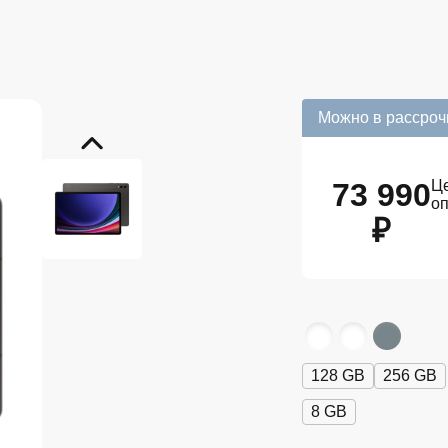
Можно в рассроч
73 990
Це
о
₽
128 GB
256 GB
8 GB