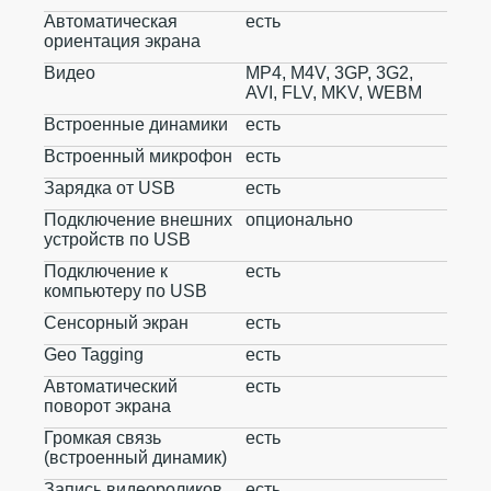
Автоматическая
есть
ориентация экрана
Видео
MP4, M4V, 3GP, 3G2,
AVI, FLV, MKV, WEBM
Встроенные динамики
есть
Встроенный микрофон
есть
Зарядка от USB
есть
Подключение внешних
опционально
устройств по USB
Подключение к
есть
компьютеру по USB
Сенсорный экран
есть
Geo Tagging
есть
Автоматический
есть
поворот экрана
Громкая связь
есть
(встроенный динамик)
Запись видеороликов
есть