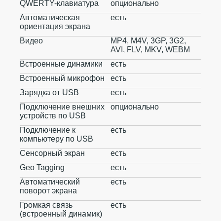
QWERTY-клавиатура
опционально
Автоматическая
есть
ориентация экрана
Видео
MP4, M4V, 3GP, 3G2,
AVI, FLV, MKV, WEBM
Встроенные динамики
есть
Встроенный микрофон
есть
Зарядка от USB
есть
Подключение внешних
опционально
устройств по USB
Подключение к
есть
компьютеру по USB
Сенсорный экран
есть
Geo Tagging
есть
Автоматический
есть
поворот экрана
Громкая связь
есть
(встроенный динамик)