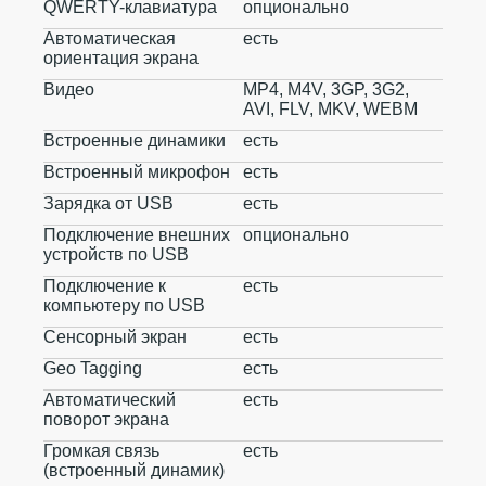
QWERTY-клавиатура
опционально
Автоматическая
есть
ориентация экрана
Видео
MP4, M4V, 3GP, 3G2,
AVI, FLV, MKV, WEBM
Встроенные динамики
есть
Встроенный микрофон
есть
Зарядка от USB
есть
Подключение внешних
опционально
устройств по USB
Подключение к
есть
компьютеру по USB
Сенсорный экран
есть
Geo Tagging
есть
Автоматический
есть
поворот экрана
Громкая связь
есть
(встроенный динамик)