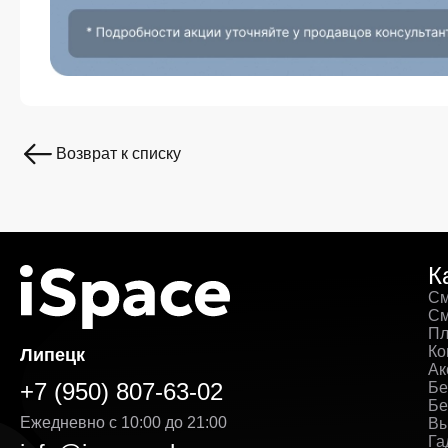
Возврат к списку
К
См
См
Пл
Ко
Липецк
Ак
+7 (950) 807-63-02
Бе
Бе
Ежедневно с 10:00 до 21:00
Вы
Га