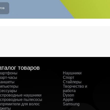
аталог товаров
артфоны
Наушники
арт-часы
Спорт
аншеты
Стайлеры
мпьютеры
Творчество и
сессуары
работа
спроводные наушники
Dyson
спроводные пылесосы
Apple
прямители для волос
Samsung
джеты