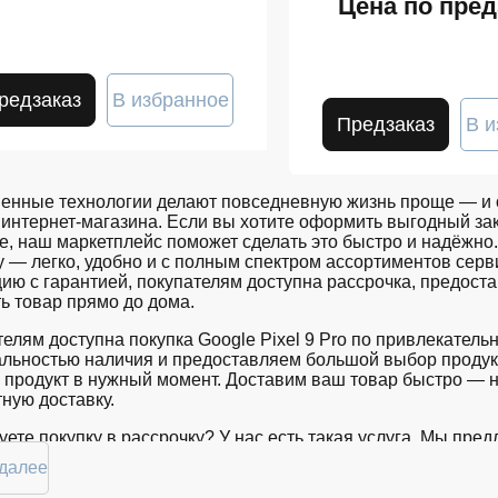
Цена по пред
редзаказ
В избранное
Предзаказ
В и
енные технологии делают повседневную жизнь проще — и о
интернет-магазина. Если вы хотите оформить выгодный зак
е, наш маркетплейс поможет сделать это быстро и надёжно. 
у — легко, удобно и с полным спектром ассортиментов се
ию с гарантией, покупателям доступна рассрочка, предост
ь товар прямо до дома.
елям доступна покупка Google Pixel 9 Pro по привлекател
альностью наличия и предоставляем большой выбор продук
 продукт в нужный момент. Доставим ваш товар быстро — 
ную доставку.
ете покупку в рассрочку? У нас есть такая услуга. Мы пр
 комфортной. Просто выберите нужную позицию, добавьте в 
 далее
ке вы сможете в кратчайшие сроки.