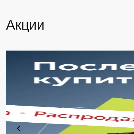
Ассо
Акции
На наше
провере
заказат
Мы пос
наличия
Ши
По
Вы
су
Уд
ут
Оп
ас
Такой п
который