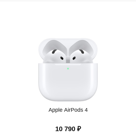
новлениями на сайте и ассортиментом, чтобы не упустить
ограмма кредитования с простым оформлением. Оформить к
ловия прозрачные, а решение принимается быстро.
 ищете Google Pixel 9 Pro в Липецке, обратите внимание н
хороший выбор, но и качественный сервис, который превра
 и мы доставим нужный товар в кратчайшие сроки.
м ваше доверие и стремимся предложить лучший сервис. Уб
 через наш сайт и получайте качественный продукт с офици
ально прозрачны, чтобы вы могли принимать решения с ув
Apple AirPods 4
10 790 ₽