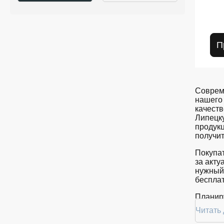
П
Соврем
нашего 
качеств
Липецк
продукц
получит
Покупат
за акту
нужный
бесплат
Планиру
покупку
Читать
в Липец