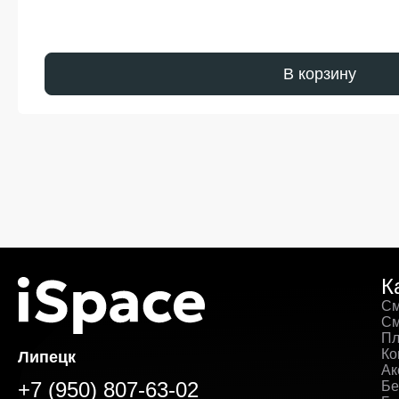
В корзину
К
См
См
Пл
Ко
Липецк
Ак
+7 (950) 807-63-02
Бе