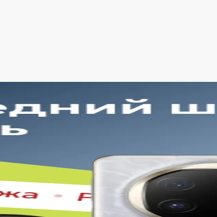
ртимент Google Pixel 9 Pro в магазин
й торговой платформе представлен широкий выбор продукц
нные временем модели. Каждый продукт в каталоге соотве
ь Google Pixel 9 Pro в Липецке в удобной конфигурации и с 
тоянно обновляем ассортимент, отслеживаем наличие, под
. Благодаря этому клиенты получают лучшие предложения 
рокий выбор с регулярным обновлением. Мы следим за нов
дтверждённое наличие на складе. Информация о наличии 
годная цена Google Pixel 9 Pro без скрытых комиссий. Все
мме при оформлении заказа.
обная оплата с возможностью оформлять покупки по всем 
очнить детали по рассрочке прямо в карточке товара.
еративная доставка по Липецку. Курьерская служба работа
сортименту магазина в кратчайшие сроки.
одход делает покупку Google Pixel 9 Pro простой и безопасн
 был указан в карточке, — с подтверждёнными характерис