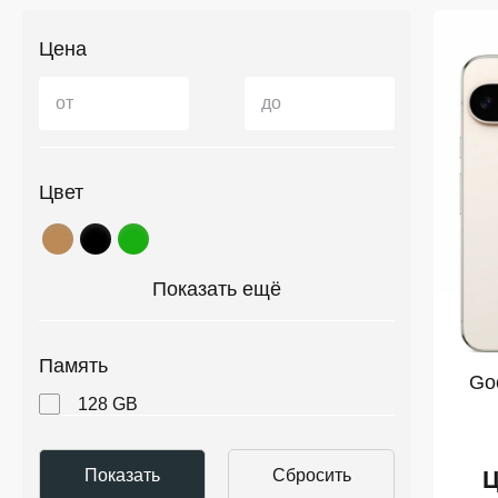
Цена
от
до
Цвет
Показать ещё
Память
Goo
128 GB
Ц