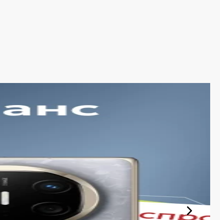
е iSpace в Липецке
ии. Среди ассортимента, как новинки рынка, так и
тствует стандартам качества. Вы можете выбрать и
доступной ценой.
держиваем актуальность информации, касающейся цен и
и экономят своё время. Преимущества покупки у нас:
инками рынка и оперативно добавляем их в каталог.
обновляется в режиме реального времени.
 цены на сайте прозрачны и соответствуют итоговой
ассортиментам с рассрочкой. При необходимости можно
ет ежедневно и доставляет заказы по всему
ой. Мы гарантируем, что вы получите именно тот продукт,
тиками и официальной гарантией.