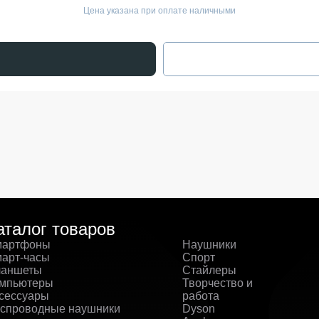
Цена указана при оплате наличными
аталог товаров
артфоны
Наушники
арт-часы
Спорт
аншеты
Стайлеры
мпьютеры
Творчество и
сессуары
работа
спроводные наушники
Dyson