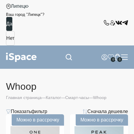
Липецк
Ваш город "
Липецк
"?
0
0
Whoop
Главная страница
Каталог
Смарт-часы
Whoop
Показать
фильтр
Сначала дешевле
Цена
Можно в рассрочку
Можно в рассрочку
от
до