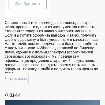
В избранное
Современные технологии делают повседневную
жизнь проще — и одним из инструментов комфорта
становятся товары из нашего интернет-магазина.
Если вы хотите оформить выгодный заказ, получить
удобную доставку и быть уверенным в качестве, наш
маркетплейс поможет сделать это быстро и надёжно.
У нас можно купить Whoop с доставкой по Липецку —
легко, удобно и с полным спектром ассортиментов
сервисных возможностей. Мы предлагаем
официальную продукцию с гарантией, покупателям
доступна рассрочка, предоставляется возможность
оформить покупку онлайн и получить товар прямо до
дома.
Читать далее
Покупателям доступна покупка Whoop по
привлекательной цене: мы регулярно обновляем
ассортимент, следим за актуальностью наличия и
Акции
предоставляем большой выбор продукции. В нашем
магазине в Липецке вы всегда найдёте нужный
продукт в нужный момент. Доставим ваш товар