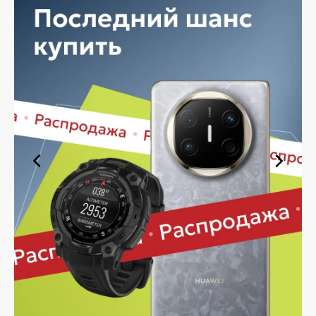
быстро — независимо от объема, с возможностью
выполнить бесплатную доставку.
Планируете покупку в рассрочку? У нас есть такая
услуга. Мы предлагаем удобные условия оплаты,
позволяющие сделать покупку комфортной. Просто
выберите нужную позицию, добавьте в корзину и
оформите заявку — купить Whoop в Липецке вы
сможете в кратчайшие сроки.
Ассортимент Whoop в магазине
iSpace в Липецке
На нашей торговой платформе представлен широкий
выбор продукции. Среди ассортимента, как новинки
рынка, так и проверенные временем модели. Каждый
продукт в каталоге соответствует стандартам
качества. Вы можете выбрать и заказать Whoop в
Липецке в удобной конфигурации и с доступной
ценой.
Мы постоянно обновляем ассортимент, отслеживаем
наличие, поддерживаем актуальность информации,
касающейся цен и наличия. Благодаря этому клиенты