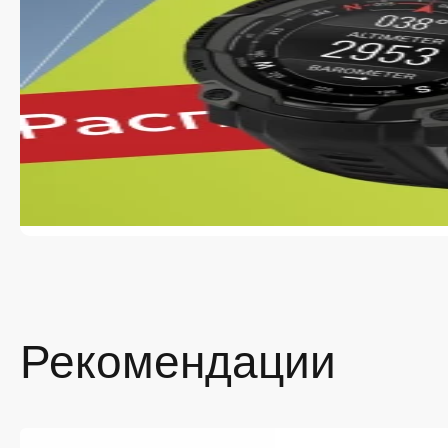
Пр
Яр
Хо
Ем
Со
Если ср
почему 
практич
Поче
Выбор 
Samsun
модель 
Бо
Уд
Во
Рекомендации
Бы
Оф
Заказат
наличие
оформит