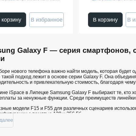
 корзину
В избранное
В корзину
В и
ung Galaxy F — серия смартфонов, 
ни
оре нового телефона важно найти модель, которая будет о
такой подход лежит в основе серии Galaxy F. Она объедин
дительность и привлекательную стоимость, благодаря чему
ине iSpace в Липецке Samsung Galaxy F выбирают те, кто х
реплаты за ненужные функции. Среди преимуществ линейки
зные модели F15 и F55 для различных сценариев использо
нфигурации с памятью 128 и 256 Гб.
етовые решения Black, Violet и Green.
 далее
одуманное сочетание автономности, производительности и
гулярную программную поддержку.