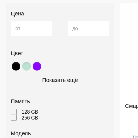
Цена
от
до
Цвет
Показать ещё
Память
Смар
128 GB
256 GB
Модель
Це