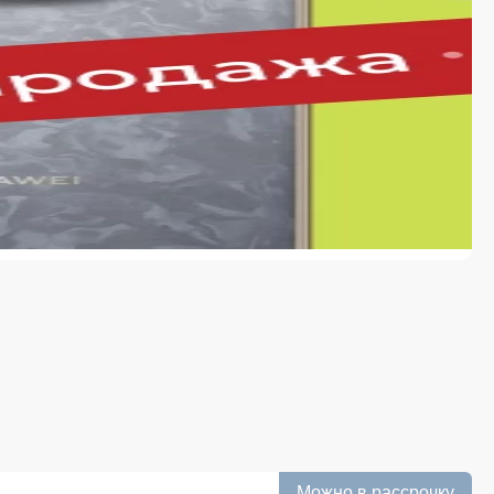
мы.
ой работы.
с.
axy F с возможностями устройства, становится понятно,
ожно как для личного использования, так и в качестве
в iSpace
магазине представлен широкий ассортимент устройств
ий, а специалисты помогают подобрать оптимальную
ествам покупки в iSpace относятся:
т-магазин, где есть возможность быстро уточнить
. После консультации останется подтвердить заказ и
laxy F сопровождается максимально удобными и
Можно в рассрочку