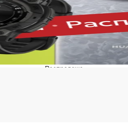
оизводительные процессоры для стабильной работы систе
кие дисплеи с качественной цветопередачей.
рошая камера для повседневной съемки.
кие аккумуляторы с продолжительным временем автономн
временные беспроводные технологии и удобный интерфей
авнить предлагаемую в iSpace в Липецке цену Samsung Gal
серия остается востребованной. При этом купить Galaxy F м
ного подарка.
му за Samsung Galaxy F обращаются 
продавца не менее важен, чем выбор самого смартфона. В 
Распродажа
g, регулярно обновляется наличие популярных комплектац
с учетом бюджета и пожеланий покупателя. Также к преимущ
льшой выбор смартфонов серии Galaxy F.
обные способы оплаты.
зможность оформить рассрочку.
страя доставка по городу.
ициальная гарантия на всю продукцию.
ь Samsung Galaxy F в Липецке можно заранее через интерне
 интересующей версии и выбрать удобный способ получения
ь покупку. В целом, наше предложение купить Samsung Ga