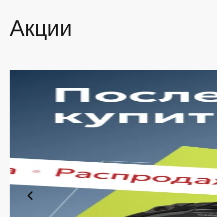
Линейк
Galaxy 
Акции
предста
пользов
Как 
Серия в
автоном
характе
Предло
парамет
дополни
внимани
поэтом
Что 
Смартф
в течен
фотосъ