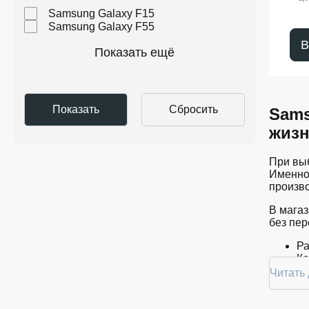
Samsung Galaxy F15
Samsung Galaxy F55
В
Показать ещё
Sams
жиз
При выб
Именно 
произво
В магаз
без пе
Ра
Ко
Цв
Читать
Пр
Ре