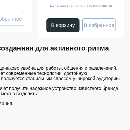
Цена указана при оплате наличными
збранное
В корзину
В избранное
созданная для активного ритма
динаково удобна для работы, общения и развлечений.
яет современные технологии, достойную
 пользуется стабильным спросом у широкой аудитории.
очет получить надежное устройство известного бренда
 можно выделить:
вания.
 функциональности.