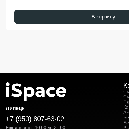
В корзину
К
См
См
Пл
Ко
Липецк
Ак
+7 (950) 807-63-02
Бе
Бе
Ежедневно с 10:00 до 21:00
Вы