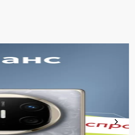
ью и современными возможностями. Цена Samsung
упатель сможет подобрать доступный вариант. В каталоге
 покупкой всегда полезно изучить отзывы других
ности
просы пользователей. Одним важна максимальная
оэтому перед выбором стоит определить, какие
упать рекомендуется после сравнения основных
, размер дисплея, особенности процессора и
сивной ежедневной эксплуатации, стоит обратить
что цена Galaxy F формируется с учетом конфигурации,
вительно выгодный телефон.
ором
повседневных задач и обеспечивают комфортную работу
, мобильных игр, использования рабочих приложений и