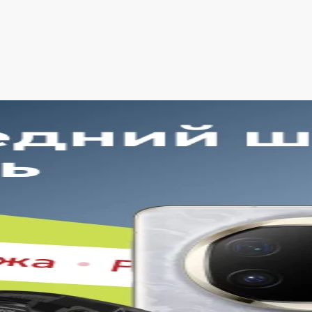
а Самсунг предлагает удачный баланс между практичност
F зависит от выбранной комплектации, поэтому каждый пок
влены только оригинальные телефоны с гарантией, а перед
ателей.
подобрать Galaxy F под свои потреб
ключает несколько устройств, рассчитанных на разные за
ность, другим — объем памяти или возможности камеры, п
ристики действительно будут востребованы.
женные в нашем магазине в Липецке Samsung Galaxy F пок
ров моделей. Следует учитывать объем встроенной памяти
тельные функции. Если смартфон приобретается для интен
е на старшую модель серии. При этом следует учитывать, 
у сравнение нескольких вариантов поможет выбрать дейст
делает серию Galaxy F удачным выб
оны этой линейки уверенно справляются с большинством 
ие всего дня. Они подходят для общения, просмотра видео
емки. Основные достоинства серии: