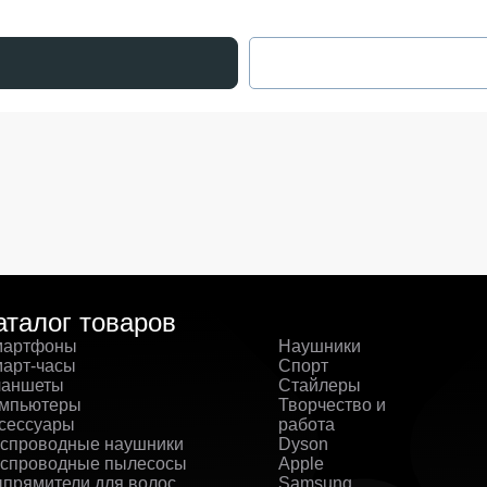
аталог товаров
артфоны
Наушники
арт-часы
Спорт
аншеты
Стайлеры
мпьютеры
Творчество и
сессуары
работа
спроводные наушники
Dyson
спроводные пылесосы
Apple
прямители для волос
Samsung