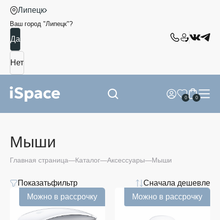
Липецк
Ваш город "
Липецк
"?
0
0
Мыши
Главная страница
Каталог
Аксессуары
Мыши
Показать
фильтр
Сначала дешевле
Цена
Можно в рассрочку
Можно в рассрочку
от
до