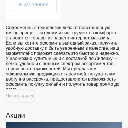
В избранное
Современные технологии делают повседневную
жизнь проще — и одним из инструментов комфорта
становятся товары из нашего интернет-магазина.
Если вы хотите оформить выгодный заказ, получить
удобную доставку и быть уверенным в качестве, наш
маркетплейс поможет сделать это быстро и надёжно.
У нас можно купить мыши с доставкой по Липецку —
легко, удобно и с полным спектром ассортиментов
сервисных возможностей. Мы предлагаем
официальную продукцию с гарантией, покупателям
доступна рассрочка, предоставляется возможность
оформить покупку онлайн и получить товар прямо до
дома.
Читать далее
Покупателям доступна покупка мышей по
привлекательной цене: мы регулярно обновляем
ассортимент, следим за актуальностью наличия и
Акции
предоставляем большой выбор продукции. В нашем
магазине в Липецке вы всегда найдёте нужный
продукт в нужный момент. Доставим ваш товар