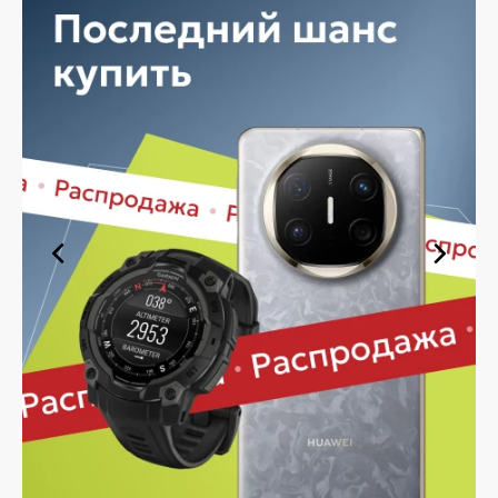
быстро — независимо от объема, с возможностью
выполнить бесплатную доставку.
Планируете покупку в рассрочку? У нас есть такая
услуга. Мы предлагаем удобные условия оплаты,
позволяющие сделать покупку комфортной. Просто
выберите нужную позицию, добавьте в корзину и
оформите заявку — купить мышь в Липецке вы
сможете в кратчайшие сроки.
Ассортимент мышей в магазине
iSpace в Липецке
На нашей торговой платформе представлен широкий
выбор продукции. Среди ассортимента, как новинки
рынка, так и проверенные временем модели. Каждый
продукт в каталоге соответствует стандартам
качества. Вы можете выбрать и заказать мышь в
Липецке в удобной конфигурации и с доступной
ценой.
Мы постоянно обновляем ассортимент, отслеживаем
наличие, поддерживаем актуальность информации,
касающейся цен и наличия. Благодаря этому клиенты