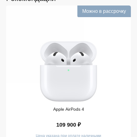
Информация о наличии обновляется в режиме
реального времени.
Можно в рассрочку
Выгодная цена без скрытых комиссий. Все цены
на сайте прозрачны и соответствуют итоговой
сумме при оформлении заказа.
Удобная оплата с возможностью оформлять
покупки по всем ассортиментам с рассрочкой.
При необходимости можно уточнить детали по
рассрочке прямо в карточке товара.
Оперативная доставка по Липецку. Курьерская
служба работает ежедневно и доставляет заказы
по всему ассортименту магазина в кратчайшие
сроки.
Такой подход делает покупку простой и безопасной.
Мы гарантируем, что вы получите именно тот продукт,
который был указан в карточке, — с
Apple AirPods 4
подтверждёнными характеристиками и официальной
гарантией.
109 900 ₽
Покупайте в iSpace без переплат!
Цена указана при оплате наличными