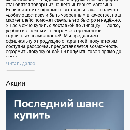
близких
становятся товары из нашего интернет-магазина.
128
Красота
Если вы хотите оформить выгодный заказ, получить
GB
Спорт
удобную доставку и быть уверенным в качестве, наш
Для
маркетплейс поможет сделать это быстро и надёжно.
дома
У нас можно купить с доставкой по Липецку — легко,
удобно и с полным спектром ассортиментов
Цена
сервисных возможностей. Мы предлагаем
официальную продукцию с гарантией, покупателям
от
до
доступна рассрочка, предоставляется возможность
оформить покупку онлайн и получить товар прямо до
дома.
Цвет
Читать далее
Покупателям доступна покупка по привлекательной
цене: мы регулярно обновляем ассортимент, следим
за актуальностью наличия и предоставляем большой
Акции
выбор продукции. В нашем магазине в Липецке вы
Показать
всегда найдёте нужный продукт в нужный момент.
ещё
Доставим ваш товар быстро — независимо от
объема, с возможностью выполнить бесплатную
доставку.
Память
Планируете покупку в рассрочку? У нас есть такая
услуга. Мы предлагаем удобные условия оплаты,
позволяющие сделать покупку комфортной. Просто
выберите нужную позицию, добавьте в корзину и