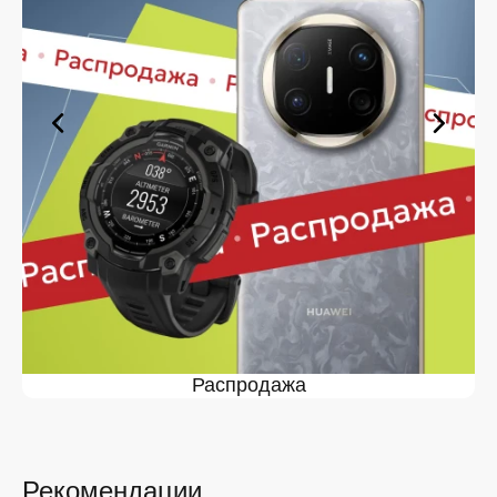
оформите заявку — купить в Липецке вы сможете в
кратчайшие сроки.
Ассортимент в магазине iSpace в
Липецке
На нашей торговой платформе представлен широкий
выбор продукции. Среди ассортимента, как новинки
рынка, так и проверенные временем модели. Каждый
продукт в каталоге соответствует стандартам
качества. Вы можете выбрать и заказать в Липецке в
удобной конфигурации и с доступной ценой.
Мы постоянно обновляем ассортимент, отслеживаем
наличие, поддерживаем актуальность информации,
касающейся цен и наличия. Благодаря этому клиенты
получают лучшие предложения и экономят своё
время. Преимущества покупки у нас:
Распродажа
Широкий выбор с регулярным обновлением. Мы
следим за новинками рынка и оперативно
добавляем их в каталог.
Рекомендации
Подтверждённое наличие на складе.