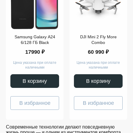
Компьютеры
Смарт-
часы
Гаджеты
Наушники
Аксессуары
Dyson
Samsung Galaxy A24
DJI Mini 2 Fly More
Apple
Samsung
6/128 ГБ Black
Combo
Беспроводные
17990 ₽
60 990 ₽
наушники
Беспроводные
пылесосы
Цена указана при оплате
Цена указана при оплате
Выпрямители
наличными
наличными
для
волос
Стайлеры
В корзину
В корзину
Для
учёбы
Игрушки
Творчество
В избранное
В избранное
и
работа
Музыка
Для
детей
Современные технологии делают повседневную
Забота
жизнь проще — и одним из инструментов комфорта
о