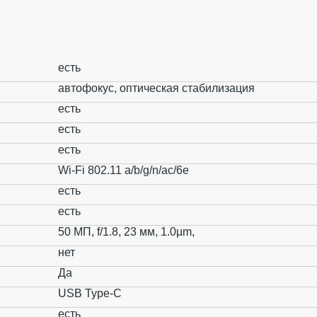
есть
автофокус, оптическая стабилизация
есть
есть
есть
Wi-Fi 802.11 a/b/g/n/ac/6e
есть
есть
50 МП, f/1.8, 23 мм, 1.0µm,
нет
Да
USB Type-C
есть