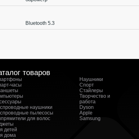
Bluetooth 5.3
аталог товаров
артфоны
Наушники
арт-часы
Спорт
аншеты
Стайлеры
мпьютеры
Творчество и
сессуары
работа
спроводные наушники
Dyson
спроводные пылесосы
Apple
прямители для волос
Samsung
джеты
я детей
я дома