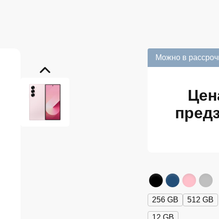
Можно в рассроч
Цен
предз
256 GB
512 GB
12 GB