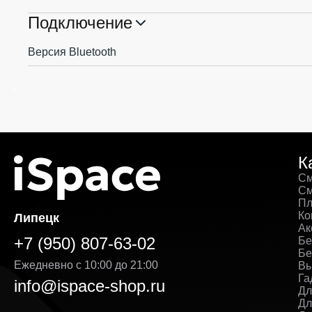
Подключение
Версия Bluetooth
К
См
См
Пл
Ко
Липецк
Ак
+7 (950) 807-63-02
Бе
Бе
Ежедневно с 10:00 до 21:00
Вы
Га
info@ispace-shop.ru
Дл
Дл