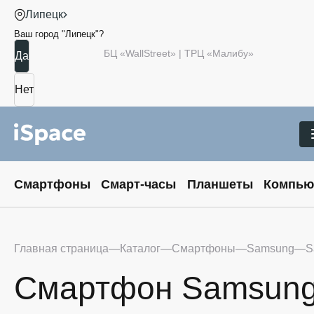
Липецк
Ваш город "
Липецк
"?
БЦ «WallStreet» | ТРЦ «Малибу»
Смартфоны
Смарт-часы
Планшеты
Компью
Главная страница
Каталог
Смартфоны
Samsung
S
Смартфон Samsung G