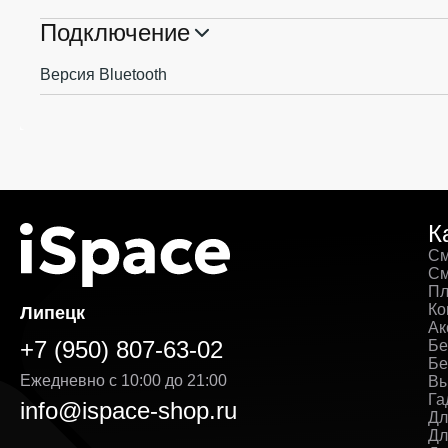
Подключение
Версия Bluetooth
К
См
См
Пл
Ко
Липецк
Ак
+7 (950) 807-63-02
Бе
Бе
Ежедневно с 10:00 до 21:00
Вы
Га
info@ispace-shop.ru
Дл
Дл