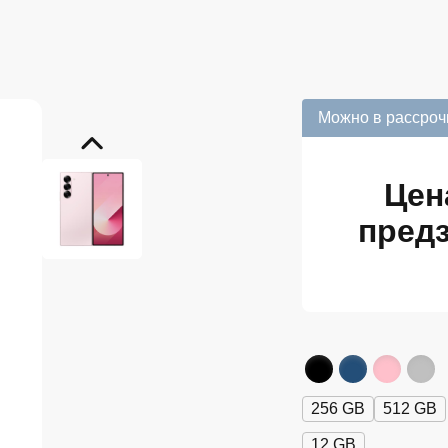
Можно в рассроч
Цен
предз
256 GB
512 GB
12 GB