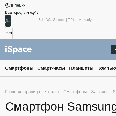
Липецк
Ваш город "
Липецк
"?
БЦ «WallStreet» | ТРЦ «Малибу»
Смартфоны
Смарт-часы
Планшеты
Компью
Главная страница
Каталог
Смартфоны
Samsung
S
Смартфон Samsung G