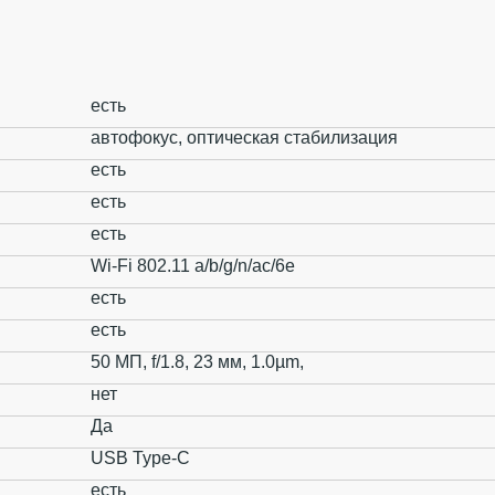
есть
автофокус, оптическая стабилизация
есть
есть
есть
Wi-Fi 802.11 a/b/g/n/ac/6e
есть
есть
50 МП, f/1.8, 23 мм, 1.0µm,
нет
Да
USB Type-C
есть