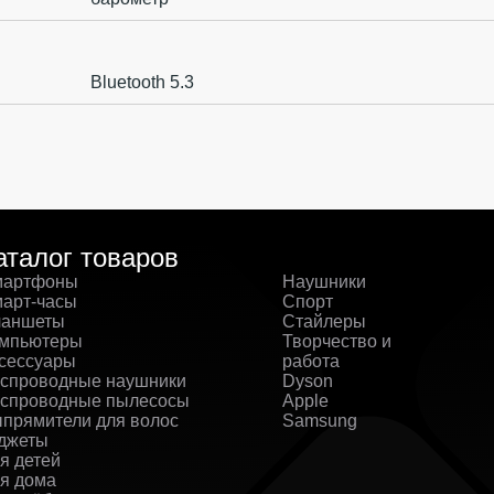
Bluetooth 5.3
аталог товаров
артфоны
Наушники
арт-часы
Спорт
аншеты
Стайлеры
мпьютеры
Творчество и
сессуары
работа
спроводные наушники
Dyson
спроводные пылесосы
Apple
прямители для волос
Samsung
джеты
я детей
я дома