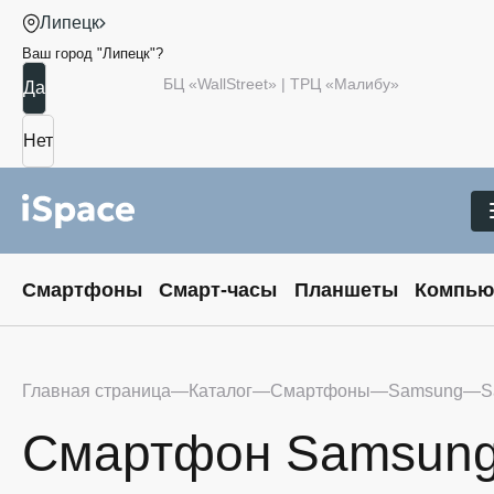
Липецк
Ваш город "
Липецк
"?
БЦ «WallStreet» | ТРЦ «Малибу»
Смартфоны
Смарт-часы
Планшеты
Компью
Главная страница
Каталог
Смартфоны
Samsung
S
Смартфон Samsung G