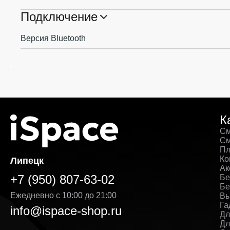
Подключение
Версия Bluetooth
К
См
См
Пл
Ко
Липецк
Ак
+7 (950) 807-63-02
Бе
Бе
Ежедневно с 10:00 до 21:00
Вы
Га
info@ispace-shop.ru
Дл
Дл