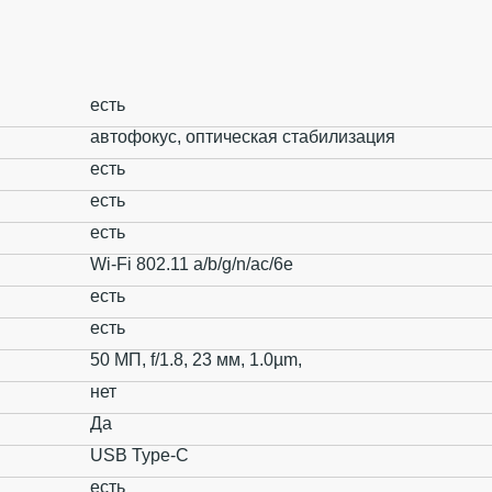
есть
автофокус, оптическая стабилизация
есть
есть
есть
Wi-Fi 802.11 a/b/g/n/ac/6e
есть
есть
50 МП, f/1.8, 23 мм, 1.0µm,
нет
Да
USB Type-C
есть