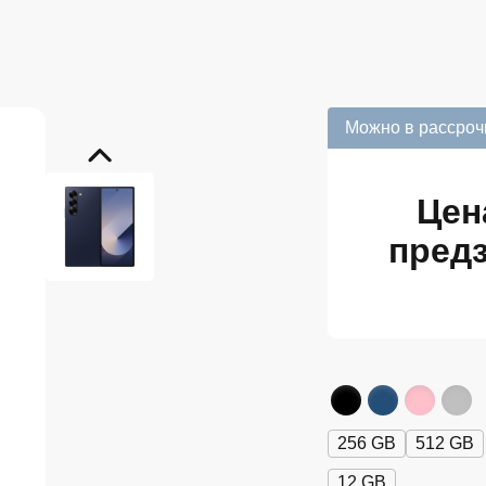
Можно в рассроч
Цен
предз
256 GB
512 GB
12 GB