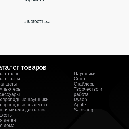
Bluetooth 5.3
аталог товаров
артфоны
Наушники
арт-часы
Спорт
аншеты
Стайлеры
мпьютеры
Творчество и
сессуары
работа
спроводные наушники
Dyson
спроводные пылесосы
Apple
прямители для волос
Samsung
джеты
я детей
я дома