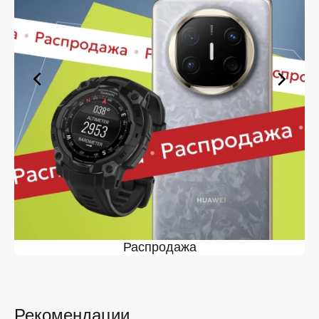
оформите заявку — купить в Липецке вы сможете в
кратчайшие сроки.
Ассортимент в магазине iSpace в
Липецке
На нашей торговой платформе представлен широкий
выбор продукции. Среди ассортимента, как новинки
рынка, так и проверенные временем модели. Каждый
продукт в каталоге соответствует стандартам
качества. Вы можете выбрать и заказать в Липецке в
удобной конфигурации и с доступной ценой.
Мы постоянно обновляем ассортимент, отслеживаем
наличие, поддерживаем актуальность информации,
касающейся цен и наличия. Благодаря этому клиенты
получают лучшие предложения и экономят своё
время. Преимущества покупки у нас:
Распродажа
Широкий выбор с регулярным обновлением. Мы
следим за новинками рынка и оперативно
добавляем их в каталог.
Рекомендации
Подтверждённое наличие на складе.