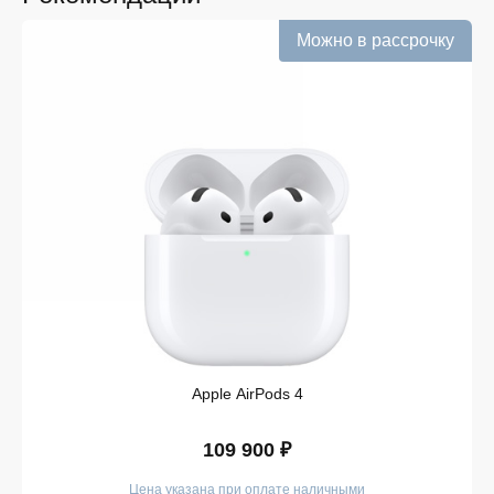
Информация о наличии обновляется в режиме
реального времени.
Можно в рассрочку
Выгодная цена без скрытых комиссий. Все цены
на сайте прозрачны и соответствуют итоговой
сумме при оформлении заказа.
Удобная оплата с возможностью оформлять
покупки по всем ассортиментам с рассрочкой.
При необходимости можно уточнить детали по
рассрочке прямо в карточке товара.
Оперативная доставка по Липецку. Курьерская
служба работает ежедневно и доставляет заказы
по всему ассортименту магазина в кратчайшие
сроки.
Такой подход делает покупку простой и безопасной.
Мы гарантируем, что вы получите именно тот продукт,
который был указан в карточке, — с
Apple AirPods 4
подтверждёнными характеристиками и официальной
гарантией.
109 900 ₽
Покупайте в iSpace без переплат!
Цена указана при оплате наличными