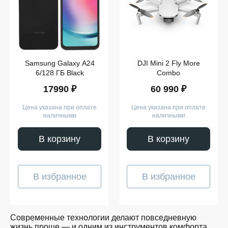
Компьютеры
Смарт-
часы
Гаджеты
Наушники
Аксессуары
Dyson
Samsung Galaxy A24
DJI Mini 2 Fly More
Apple
Samsung
6/128 ГБ Black
Combo
Беспроводные
17990 ₽
60 990 ₽
наушники
Беспроводные
пылесосы
Цена указана при оплате
Цена указана при оплате
Выпрямители
наличными
наличными
для
волос
Стайлеры
В корзину
В корзину
Для
учёбы
Игрушки
Творчество
В избранное
В избранное
и
работа
Музыка
Для
детей
Современные технологии делают повседневную
Забота
жизнь проще — и одним из инструментов комфорта
о