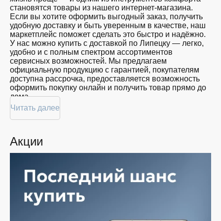
близких
становятся товары из нашего интернет-магазина.
128
Красота
Если вы хотите оформить выгодный заказ, получить
GB
Спорт
удобную доставку и быть уверенным в качестве, наш
Для
маркетплейс поможет сделать это быстро и надёжно.
дома
У нас можно купить с доставкой по Липецку — легко,
удобно и с полным спектром ассортиментов
Цена
сервисных возможностей. Мы предлагаем
официальную продукцию с гарантией, покупателям
от
до
доступна рассрочка, предоставляется возможность
оформить покупку онлайн и получить товар прямо до
дома.
Цвет
Читать далее
Покупателям доступна покупка по привлекательной
цене: мы регулярно обновляем ассортимент, следим
за актуальностью наличия и предоставляем большой
Акции
выбор продукции. В нашем магазине в Липецке вы
Показать
всегда найдёте нужный продукт в нужный момент.
ещё
Доставим ваш товар быстро — независимо от
объема, с возможностью выполнить бесплатную
доставку.
Память
Планируете покупку в рассрочку? У нас есть такая
услуга. Мы предлагаем удобные условия оплаты,
позволяющие сделать покупку комфортной. Просто
выберите нужную позицию, добавьте в корзину и