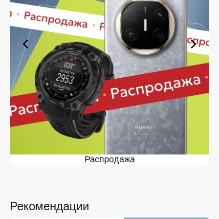
сможете в кратчайшие сроки.
Ассортимент Honor 90 в магазине
iSpace в Липецке
На нашей торговой платформе представлен широкий
выбор продукции. Среди ассортимента, как новинки
рынка, так и проверенные временем модели. Каждый
продукт в каталоге соответствует стандартам
качества. Вы можете выбрать и заказать Honor 90 в
Липецке в удобной конфигурации и с доступной
ценой.
Мы постоянно обновляем ассортимент, отслеживаем
наличие, поддерживаем актуальность информации,
касающейся цен и наличия. Благодаря этому клиенты
получают лучшие предложения и экономят своё
Распродажа
время. Преимущества покупки у нас:
Широкий выбор с регулярным обновлением. Мы
следим за новинками рынка и оперативно
добавляем их в каталог.
Рекомендации
Подтверждённое наличие на складе.