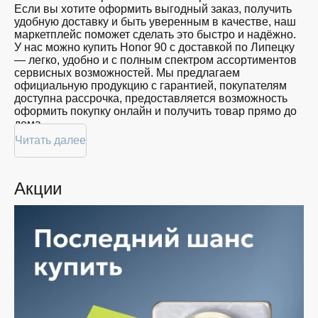
Если вы хотите оформить выгодный заказ, получить
удобную доставку и быть уверенным в качестве, наш
маркетплейс поможет сделать это быстро и надёжно.
У нас можно купить Honor 90 с доставкой по Липецку
— легко, удобно и с полным спектром ассортиментов
сервисных возможностей. Мы предлагаем
официальную продукцию с гарантией, покупателям
доступна рассрочка, предоставляется возможность
оформить покупку онлайн и получить товар прямо до
дома.
Читать далее
Покупателям доступна покупка Honor 90 по
привлекательной цене: мы регулярно обновляем
ассортимент, следим за актуальностью наличия и
Акции
предоставляем большой выбор продукции. В нашем
магазине в Липецке вы всегда найдёте нужный
продукт в нужный момент. Доставим ваш товар
быстро — независимо от объема, с возможностью
выполнить бесплатную доставку.
Планируете покупку в рассрочку? У нас есть такая
услуга. Мы предлагаем удобные условия оплаты,
позволяющие сделать покупку комфортной. Просто
выберите нужную позицию, добавьте в корзину и
оформите заявку — купить Honor 90 в Липецке вы