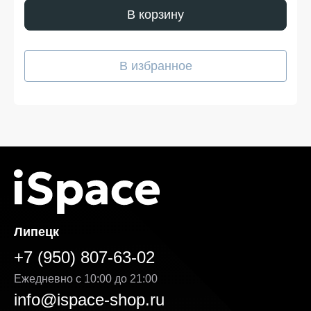
переплат!
В корзину
Наш интернет-магазин предоставляет выгодные
условия для покупателей, стремящихся сэкономить,
не жертвуя качеством. У нас вы всегда можете
В избранное
рассчитывать на адекватную цену, отличные условия
покупки и доставку Honor 90 в удобное для вас время.
Мы следим за тем, чтобы каждая часть заказа
соответствовала ожиданиям — от первого клика на
сайте до получения на руки. Преимущества продажи
на нашей платформе:
Гибкая система оплаты. Вы можете выбрать
удобный способ — онлайн или при получении.
Кроме того, возможна рассрочка, условия
которой подробно указаны на странице товара.
Выгодная стоимость без скрытых доплат. Цена
Honor 90 указанная на сайте, является
Липецк
окончательной — без навязанных услуг и
дополнительных комиссий. Мы делаем всё,
+7 (950) 807-63-02
чтобы каждая покупка была действительно
выгодной.
Ежедневно с 10:00 до 21:00
info@ispace-shop.ru
Оригинальные товары в ассортименте с