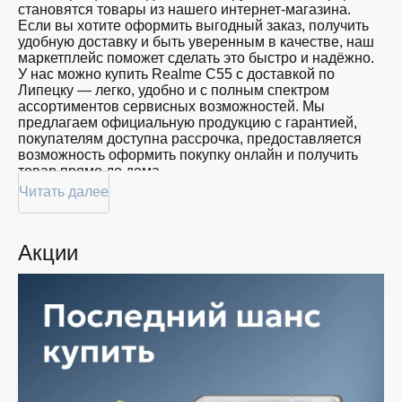
становятся товары из нашего интернет-магазина.
Если вы хотите оформить выгодный заказ, получить
удобную доставку и быть уверенным в качестве, наш
маркетплейс поможет сделать это быстро и надёжно.
У нас можно купить Realme C55 с доставкой по
Липецку — легко, удобно и с полным спектром
ассортиментов сервисных возможностей. Мы
предлагаем официальную продукцию с гарантией,
покупателям доступна рассрочка, предоставляется
возможность оформить покупку онлайн и получить
товар прямо до дома.
Читать далее
Покупателям доступна покупка Realme C55 по
привлекательной цене: мы регулярно обновляем
ассортимент, следим за актуальностью наличия и
Акции
предоставляем большой выбор продукции. В нашем
магазине в Липецке вы всегда найдёте нужный
продукт в нужный момент. Доставим ваш товар
быстро — независимо от объема, с возможностью
выполнить бесплатную доставку.
Планируете покупку в рассрочку? У нас есть такая
услуга. Мы предлагаем удобные условия оплаты,
позволяющие сделать покупку комфортной. Просто
выберите нужную позицию, добавьте в корзину и