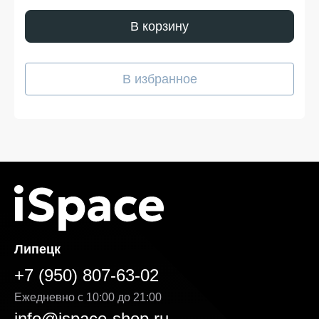
Покупайте Realme C55 в iSpace
без переплат!
В корзину
Наш интернет-магазин предоставляет выгодные
условия для покупателей, стремящихся сэкономить,
В избранное
не жертвуя качеством. У нас вы всегда можете
рассчитывать на адекватную цену, отличные условия
покупки и доставку Realme C55 в удобное для вас
время. Мы следим за тем, чтобы каждая часть заказа
соответствовала ожиданиям — от первого клика на
сайте до получения на руки. Преимущества продажи
на нашей платформе:
Гибкая система оплаты. Вы можете выбрать
удобный способ — онлайн или при получении.
Кроме того, возможна рассрочка, условия
которой подробно указаны на странице товара.
Выгодная стоимость без скрытых доплат. Цена
Липецк
Realme C55 указанная на сайте, является
окончательной — без навязанных услуг и
+7 (950) 807-63-02
дополнительных комиссий. Мы делаем всё,
чтобы каждая покупка была действительно
Ежедневно с 10:00 до 21:00
выгодной.
info@ispace-shop.ru