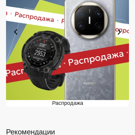
оформите заявку — купить Realme C55 в Липецке вы
сможете в кратчайшие сроки.
Ассортимент Realme C55 в
магазине iSpace в Липецке
На нашей торговой платформе представлен широкий
выбор продукции. Среди ассортимента, как новинки
рынка, так и проверенные временем модели. Каждый
продукт в каталоге соответствует стандартам
качества. Вы можете выбрать и заказать Realme C55
в Липецке в удобной конфигурации и с доступной
ценой.
Мы постоянно обновляем ассортимент, отслеживаем
наличие, поддерживаем актуальность информации,
касающейся цен и наличия. Благодаря этому клиенты
получают лучшие предложения и экономят своё
Распродажа
время. Преимущества покупки у нас:
Широкий выбор с регулярным обновлением. Мы
следим за новинками рынка и оперативно
добавляем их в каталог.
Рекомендации