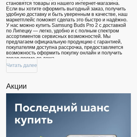
становятся товары из нашего интернет-магазина.
Если вы хотите оформить выгодный заказ, получить
удобную доставку и быть уверенным в качестве, наш
маркетплейс поможет сделать это быстро и надёжно.
У нас можно купить Samsung Buds Pro 2 с доставкой
по Липецку — легко, удобно и с полным спектром
ассортиментов сервисных возможностей. Мы
предлагаем официальную продукцию с гарантией,
покупателям доступна рассрочка, предоставляется
возможность оформить покупку онлайн и получить
товар прямо до дома.
Читать далее
Покупателям доступна покупка Samsung Buds Pro 2
по привлекательной цене: мы регулярно обновляем
ассортимент, следим за актуальностью наличия и
Акции
предоставляем большой выбор продукции. В нашем
магазине в Липецке вы всегда найдёте нужный
продукт в нужный момент. Доставим ваш товар
быстро — независимо от объема, с возможностью
выполнить бесплатную доставку.
Планируете покупку в рассрочку? У нас есть такая
услуга. Мы предлагаем удобные условия оплаты,
позволяющие сделать покупку комфортной. Просто
выберите нужную позицию, добавьте в корзину и