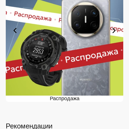
оформите заявку — купить Samsung Buds Pro 2 в
Липецке вы сможете в кратчайшие сроки.
Ассортимент Samsung Buds Pro 2
в магазине iSpace в Липецке
На нашей торговой платформе представлен широкий
выбор продукции. Среди ассортимента, как новинки
рынка, так и проверенные временем модели. Каждый
продукт в каталоге соответствует стандартам
качества. Вы можете выбрать и заказать Samsung
Buds Pro 2 в Липецке в удобной конфигурации и с
доступной ценой.
Мы постоянно обновляем ассортимент, отслеживаем
наличие, поддерживаем актуальность информации,
касающейся цен и наличия. Благодаря этому клиенты
получают лучшие предложения и экономят своё
Распродажа
время. Преимущества покупки у нас:
Широкий выбор с регулярным обновлением. Мы
следим за новинками рынка и оперативно
добавляем их в каталог.
Рекомендации