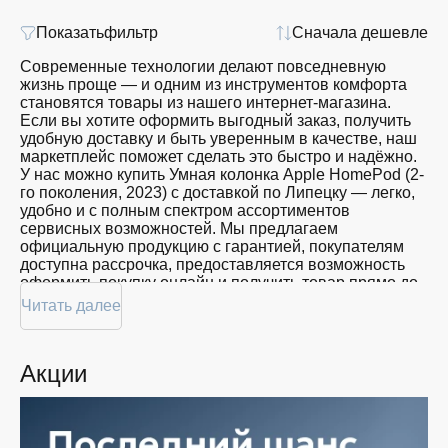
Показать
фильтр
Сначала дешевле
Современные технологии делают повседневную
жизнь проще — и одним из инструментов комфорта
становятся товары из нашего интернет-магазина.
Если вы хотите оформить выгодный заказ, получить
удобную доставку и быть уверенным в качестве, наш
маркетплейс поможет сделать это быстро и надёжно.
У нас можно купить Умная колонка Apple HomePod (2-
го поколения, 2023) с доставкой по Липецку — легко,
удобно и с полным спектром ассортиментов
сервисных возможностей. Мы предлагаем
официальную продукцию с гарантией, покупателям
доступна рассрочка, предоставляется возможность
оформить покупку онлайн и получить товар прямо до
дома.
Читать далее
Покупателям доступна покупка Умная колонка Apple
HomePod (2-го поколения, 2023) по привлекательной
Акции
цене: мы регулярно обновляем ассортимент, следим
за актуальностью наличия и предоставляем большой
выбор продукции. В нашем магазине в Липецке вы
всегда найдёте нужный продукт в нужный момент.
Доставим ваш товар быстро — независимо от