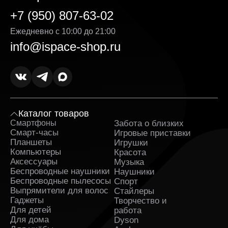
следим за тем, чтобы каждая часть заказа
соответствовала ожиданиям — от первого клика на
+7 (950) 807-63-02
сайте до получения на руки. Преимущества продажи
на нашей платформе:
Ежедневно с 10:00 до 21:00
info@ispace-shop.ru
Гибкая система оплаты. Вы можете выбрать
удобный способ — онлайн или при получении.
Кроме того, возможна рассрочка, условия
которой подробно указаны на странице товара.
Выгодная стоимость без скрытых доплат. Цена
Умная колонка Apple HomePod (2-го поколения,
2023) указанная на сайте, является
Каталог товаров
окончательной — без навязанных услуг и
Смартфоны
Забота о близких
Sa
дополнительных комиссий. Мы делаем всё,
Смарт-часы
Игровые приставки
чтобы каждая покупка была действительно
Планшеты
Игрушки
выгодной.
Компьютеры
Красота
Аксессуары
Музыка
Оригинальные товары в ассортименте с
Беспроводные наушники
Наушники
гарантией. Вся продукция поставляется
Беспроводные пылесосы
напрямую от официальных дистрибьюторов. К
Спорт
каждому заказу прилагаются гарантийные
Выпрямители для волос
Стайлеры
документы.
Гаджеты
Творчество и
Для детей
работа
Оперативная доставка Умная колонка Apple
Для дома
Dyson
HomePod (2-го поколения, 2023) в Липецке и