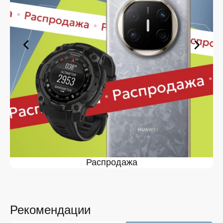
Липецке вы сможете в кратчайшие сроки.
Ассортимент Выпрямители
Dyson в магазине iSpace в
Липецке
На нашей торговой платформе представлен широкий
выбор продукции. Среди ассортимента, как новинки
рынка, так и проверенные временем модели. Каждый
продукт в каталоге соответствует стандартам
качества. Вы можете выбрать и заказать
Выпрямители Dyson в Липецке в удобной
конфигурации и с доступной ценой.
Мы постоянно обновляем ассортимент, отслеживаем
наличие, поддерживаем актуальность информации,
Распродажа
касающейся цен и наличия. Благодаря этому клиенты
получают лучшие предложения и экономят своё
время. Преимущества покупки у нас:
Широкий выбор с регулярным обновлением. Мы
следим за новинками рынка и оперативно
Рекомендации
добавляем их в каталог.