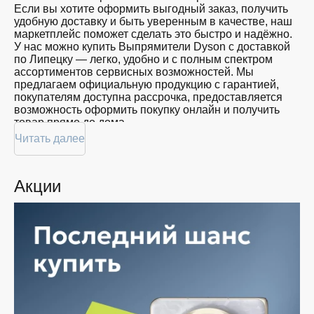
Если вы хотите оформить выгодный заказ, получить
удобную доставку и быть уверенным в качестве, наш
маркетплейс поможет сделать это быстро и надёжно.
У нас можно купить Выпрямители Dyson с доставкой
по Липецку — легко, удобно и с полным спектром
ассортиментов сервисных возможностей. Мы
предлагаем официальную продукцию с гарантией,
покупателям доступна рассрочка, предоставляется
возможность оформить покупку онлайн и получить
товар прямо до дома.
Читать далее
Покупателям доступна покупка Выпрямители Dyson
по привлекательной цене: мы регулярно обновляем
ассортимент, следим за актуальностью наличия и
Акции
предоставляем большой выбор продукции. В нашем
магазине в Липецке вы всегда найдёте нужный
продукт в нужный момент. Доставим ваш товар
быстро — независимо от объема, с возможностью
выполнить бесплатную доставку.
Планируете покупку в рассрочку? У нас есть такая
услуга. Мы предлагаем удобные условия оплаты,
позволяющие сделать покупку комфортной. Просто
выберите нужную позицию, добавьте в корзину и
оформите заявку — купить Выпрямители Dyson в