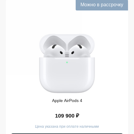
Можно в рассрочку
Подтверждённое наличие на складе.
Информация о наличии обновляется в режиме
реального времени.
Выгодная цена Выпрямители Dyson без скрытых
комиссий. Все цены на сайте прозрачны и
соответствуют итоговой сумме при оформлении
заказа.
Удобная оплата с возможностью оформлять
покупки по всем ассортиментам с рассрочкой.
При необходимости можно уточнить детали по
рассрочке прямо в карточке товара.
Оперативная доставка по Липецку. Курьерская
служба работает ежедневно и доставляет заказы
по всему ассортименту магазина в кратчайшие
сроки.
Apple AirPods 4
Такой подход делает покупку Выпрямители Dyson
простой и безопасной. Мы гарантируем, что вы
109 900 ₽
получите именно тот продукт, который был указан в
карточке, — с подтверждёнными характеристиками и
Цена указана при оплате наличными
официальной гарантией.