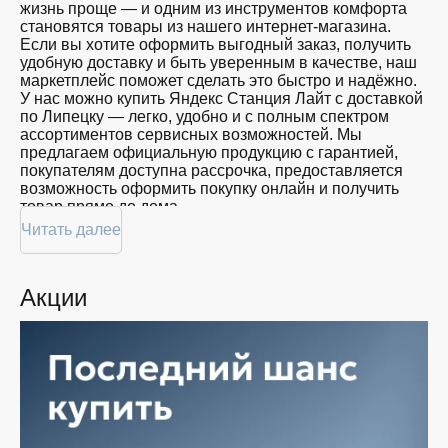
жизнь проще — и одним из инструментов комфорта
становятся товары из нашего интернет-магазина.
Если вы хотите оформить выгодный заказ, получить
удобную доставку и быть уверенным в качестве, наш
маркетплейс поможет сделать это быстро и надёжно.
У нас можно купить Яндекс Станция Лайт с доставкой
по Липецку — легко, удобно и с полным спектром
ассортиментов сервисных возможностей. Мы
предлагаем официальную продукцию с гарантией,
покупателям доступна рассрочка, предоставляется
возможность оформить покупку онлайн и получить
товар прямо до дома.
Читать далее
Покупателям доступна покупка Яндекс Станция Лайт
по привлекательной цене: мы регулярно обновляем
ассортимент, следим за актуальностью наличия и
Акции
предоставляем большой выбор продукции. В нашем
магазине в Липецке вы всегда найдёте нужный
продукт в нужный момент. Доставим ваш товар
быстро — независимо от объема, с возможностью
выполнить бесплатную доставку.
Планируете покупку в рассрочку? У нас есть такая
услуга. Мы предлагаем удобные условия оплаты,
позволяющие сделать покупку комфортной. Просто