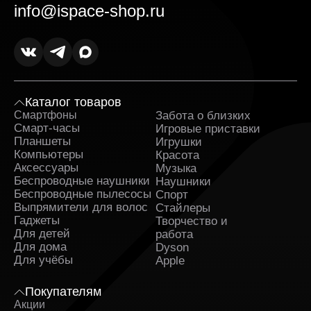
info@ispace-shop.ru
чтобы каждая покупка была действительно
выгодной.
Оригинальные товары в ассортименте с
гарантией. Вся продукция поставляется
напрямую от официальных дистрибьюторов. К
каждому заказу прилагаются гарантийные
документы.
Каталог товаров
Смартфоны
Забота о близких
Sa
Оперативная доставка Яндекс Станция Лайт в
Смарт-часы
Игровые приставки
Липецке и полное сопровождение заказа.
Планшеты
Игрушки
Заявка обрабатывается сразу после
Компьютеры
Красота
оформления и быстро передаётся в службу,
Аксессуары
которая занимается доставкой. На каждом этапе
Музыка
вы получаете уведомления и можете
Беспроводные наушники
Наушники
отслеживать путь заказа.
Беспроводные пылесосы
Спорт
Выпрямители для волос
Стайлеры
Поддержка клиентов и бонусные предложения.
Гаджеты
Творчество и
Служба поддержки работает ежедневно и
Для детей
работа
помогает решить любые вопросы до и после
Для дома
Dyson
покупки. Постоянным клиентам доступны
Для учёбы
Apple
индивидуальные предложения и накопительные
бонусы.
Покупателям
Регулярные акции и сезонные скидки. Мы часто
Акции