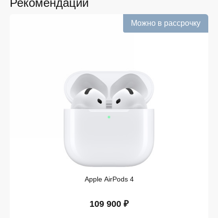
Рекомендации
добавляем их в каталог.
Можно в рассрочку
Подтверждённое наличие на складе.
Информация о наличии обновляется в режиме
реального времени.
Выгодная цена Яндекс Станция Лайт без
скрытых комиссий. Все цены на сайте
прозрачны и соответствуют итоговой сумме при
оформлении заказа.
Удобная оплата с возможностью оформлять
покупки по всем ассортиментам с рассрочкой.
При необходимости можно уточнить детали по
рассрочке прямо в карточке товара.
Оперативная доставка по Липецку. Курьерская
служба работает ежедневно и доставляет заказы
по всему ассортименту магазина в кратчайшие
сроки.
Apple AirPods 4
Такой подход делает покупку Яндекс Станция Лайт
простой и безопасной. Мы гарантируем, что вы
109 900 ₽
получите именно тот продукт, который был указан в
карточке, — с подтверждёнными характеристиками и