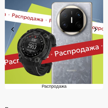
выберите нужную позицию, добавьте в корзину и
оформите заявку — купить Яндекс Станция Лайт в
Липецке вы сможете в кратчайшие сроки.
Ассортимент Яндекс Станция
Лайт в магазине iSpace в
Липецке
На нашей торговой платформе представлен широкий
выбор продукции. Среди ассортимента, как новинки
рынка, так и проверенные временем модели. Каждый
продукт в каталоге соответствует стандартам
качества. Вы можете выбрать и заказать Яндекс
Станция Лайт в Липецке в удобной конфигурации и с
доступной ценой.
Мы постоянно обновляем ассортимент, отслеживаем
наличие, поддерживаем актуальность информации,
Распродажа
касающейся цен и наличия. Благодаря этому клиенты
получают лучшие предложения и экономят своё
время. Преимущества покупки у нас:
Широкий выбор с регулярным обновлением. Мы
следим за новинками рынка и оперативно