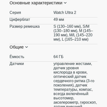
Основные характеристики
Серия
Watch Ultra 2
Циферблат
49 мм
Размер ремешка
S (130–160 мм), S/M
(130–180 мм), M (145–
190 мм), M/L (145–220
мм), L (165–210 мм)
Общие
Ёмкость
64 ГБ
Датчики
управление жестами,
датчик уровня
кислорода в крови,
оптический датчик
сердечного ритма (3‑го
поколения), датчик
температуры, компас,
всегда включённый
высотомер,
акселерометр, гироскоп,
датчик внешней