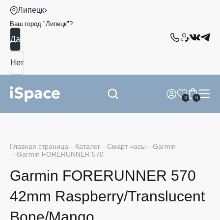
Липецк
Ваш город "
Липецк
"?
0
0
Главная страница
Каталог
Смарт-часы
Garmin
Garmin FORERUNNER 570
Garmin FORERUNNER 570
42mm Raspberry/Translucent
Bone/Mango