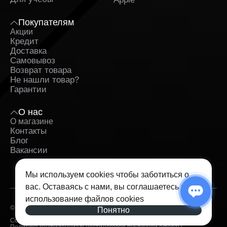
Покупателям
Акции
Кредит
Доставка
Самовывоз
Возврат товара
Не нашли товар?
Гарантии
О нас
О магазине
Контакты
Блог
Вакансии
Мы используем cookies чтобы заботиться о
вас. Оставаясь с нами, вы соглашаетесь на
использование
файлов cookies
© 2026 — iSpace. Все права защищены.
Понятно
Согласие на обработку персональных данных