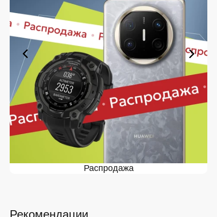
оформите заявку — купить в Липецке вы сможете в
кратчайшие сроки.
Ассортимент в магазине iSpace в
Липецке
На нашей торговой платформе представлен широкий
выбор продукции. Среди ассортимента, как новинки
рынка, так и проверенные временем модели. Каждый
продукт в каталоге соответствует стандартам
качества. Вы можете выбрать и заказать в Липецке в
удобной конфигурации и с доступной ценой.
Мы постоянно обновляем ассортимент, отслеживаем
наличие, поддерживаем актуальность информации,
касающейся цен и наличия. Благодаря этому клиенты
получают лучшие предложения и экономят своё
время. Преимущества покупки у нас:
Распродажа
Широкий выбор с регулярным обновлением. Мы
следим за новинками рынка и оперативно
добавляем их в каталог.
Рекомендации
Подтверждённое наличие на складе.