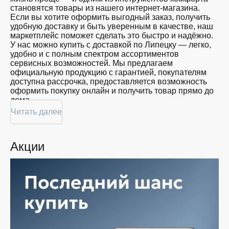
близких
становятся товары из нашего интернет-магазина.
128
Красота
Если вы хотите оформить выгодный заказ, получить
GB
Спорт
удобную доставку и быть уверенным в качестве, наш
Для
маркетплейс поможет сделать это быстро и надёжно.
дома
У нас можно купить с доставкой по Липецку — легко,
удобно и с полным спектром ассортиментов
Цена
сервисных возможностей. Мы предлагаем
официальную продукцию с гарантией, покупателям
от
до
доступна рассрочка, предоставляется возможность
оформить покупку онлайн и получить товар прямо до
дома.
Цвет
Читать далее
Покупателям доступна покупка по привлекательной
цене: мы регулярно обновляем ассортимент, следим
за актуальностью наличия и предоставляем большой
Акции
выбор продукции. В нашем магазине в Липецке вы
Показать
всегда найдёте нужный продукт в нужный момент.
ещё
Доставим ваш товар быстро — независимо от
объема, с возможностью выполнить бесплатную
доставку.
Память
Планируете покупку в рассрочку? У нас есть такая
услуга. Мы предлагаем удобные условия оплаты,
позволяющие сделать покупку комфортной. Просто
выберите нужную позицию, добавьте в корзину и