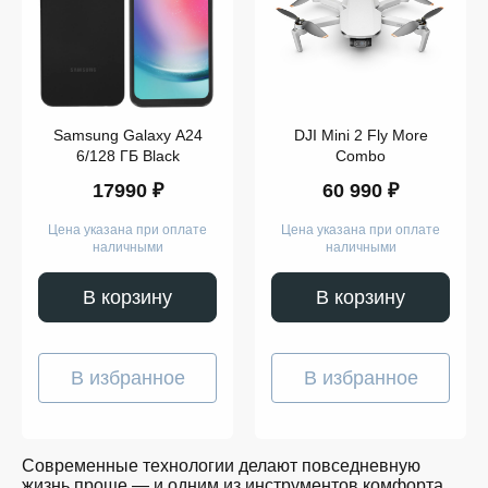
Компьютеры
Смарт-
часы
Гаджеты
Наушники
Аксессуары
Dyson
Samsung Galaxy A24
DJI Mini 2 Fly More
Apple
Samsung
6/128 ГБ Black
Combo
Беспроводные
17990 ₽
60 990 ₽
наушники
Беспроводные
пылесосы
Цена указана при оплате
Цена указана при оплате
Выпрямители
наличными
наличными
для
волос
Стайлеры
В корзину
В корзину
Для
учёбы
Игрушки
Творчество
В избранное
В избранное
и
работа
Музыка
Для
детей
Современные технологии делают повседневную
Забота
жизнь проще — и одним из инструментов комфорта
о