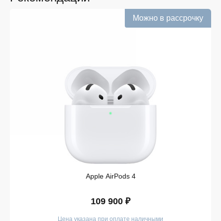
Информация о наличии обновляется в режиме
реального времени.
Можно в рассрочку
Выгодная цена без скрытых комиссий. Все цены
на сайте прозрачны и соответствуют итоговой
сумме при оформлении заказа.
Удобная оплата с возможностью оформлять
покупки по всем ассортиментам с рассрочкой.
При необходимости можно уточнить детали по
рассрочке прямо в карточке товара.
Оперативная доставка по Липецку. Курьерская
служба работает ежедневно и доставляет заказы
по всему ассортименту магазина в кратчайшие
сроки.
Такой подход делает покупку простой и безопасной.
Мы гарантируем, что вы получите именно тот продукт,
который был указан в карточке, — с
Apple AirPods 4
подтверждёнными характеристиками и официальной
гарантией.
109 900 ₽
Покупайте в iSpace без переплат!
Цена указана при оплате наличными