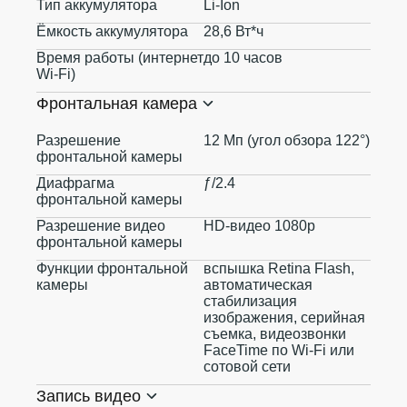
Тип аккумулятора
Li-Ion
Ёмкость аккумулятора
28,6 Вт*ч
Время работы (интернет
до 10 часов
Wi-Fi)
Фронтальная камера
Разрешение
12 Мп (угол обзора 122°)
фронтальной камеры
Диафрагма
ƒ/2.4
фронтальной камеры
Разрешение видео
HD-видео 1080p
фронтальной камеры
Функции фронтальной
вспышка Retina Flash,
камеры
автоматическая
стабилизация
изображения, серийная
съемка, видеозвонки
FaceTime по Wi‑Fi или
сотовой сети
Запись видео