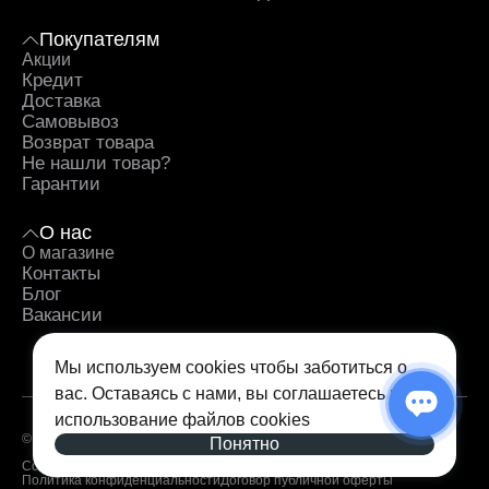
Покупателям
Акции
Кредит
Доставка
Самовывоз
Возврат товара
Не нашли товар?
Гарантии
О нас
О магазине
Контакты
Блог
Вакансии
Мы используем cookies чтобы заботиться о
вас. Оставаясь с нами, вы соглашаетесь на
использование
файлов cookies
© 2026 — iSpace. Все права защищены.
Понятно
Согласие на обработку персональных данных
Политика конфиденциальности
Договор публичной оферты