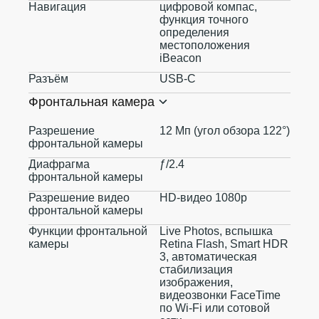
Навигация
цифровой компас,
функция точного
определения
местоположения
iBeacon
Разъём
USB‑C
Фронтальная камера
Разрешение
12 Мп (угол обзора 122°)
фронтальной камеры
Диафрагма
ƒ/2.4
фронтальной камеры
Разрешение видео
HD-видео 1080p
фронтальной камеры
Функции фронтальной
Live Photos, вспышка
камеры
Retina Flash, Smart HDR
3, автоматическая
стабилизация
изображения,
видеозвонки FaceTime
по Wi‑Fi или сотовой