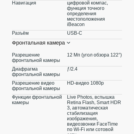
Навигация
цифровой компас,
функция точного
определения
местоположения
iBeacon
Разъём
USB‑C
Фронтальная камера
Разрешение
12 Мп (угол обзора 122°)
фронтальной камеры
Диафрагма
ƒ/2.4
фронтальной камеры
Разрешение видео
HD-видео 1080p
фронтальной камеры
Функции фронтальной
Live Photos, вспышка
камеры
Retina Flash, Smart HDR
3, автоматическая
стабилизация
изображения,
видеозвонки FaceTime
по Wi‑Fi или сотовой