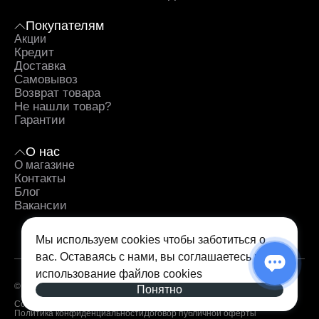
Покупателям
Акции
Кредит
Доставка
Самовывоз
Возврат товара
Не нашли товар?
Гарантии
О нас
О магазине
Контакты
Блог
Вакансии
Мы используем cookies чтобы заботиться о
вас. Оставаясь с нами, вы соглашаетесь на
использование
файлов cookies
© 2026 — iSpace. Все права защищены.
Понятно
Согласие на обработку персональных данных
Политика конфиденциальности
Договор публичной оферты