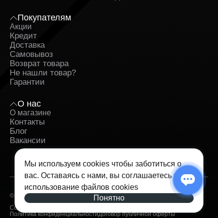
Покупателям
Акции
Кредит
Доставка
Самовывоз
Возврат товара
Не нашли товар?
Гарантии
О нас
О магазине
Контакты
Блог
Вакансии
Мы используем cookies чтобы заботиться о
вас. Оставаясь с нами, вы соглашаетесь на
использование
файлов cookies
© 2026 — iSpace. Все права защищены.
Понятно
Согласие на обработку персональных данных
Политика конфиденциальности
Договор публичной оферты