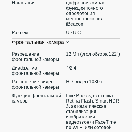
Навигация
цифровой компас,
функция точного
определения
местоположения
iBeacon
Разъём
USB‑C
Фронтальная камера
Разрешение
12 Мп (угол обзора 122°)
фронтальной камеры
Диафрагма
ƒ/2.4
фронтальной камеры
Разрешение видео
HD-видео 1080p
фронтальной камеры
Функции фронтальной
Live Photos, вспышка
камеры
Retina Flash, Smart HDR
3, автоматическая
стабилизация
изображения,
видеозвонки FaceTime
по Wi‑Fi или сотовой