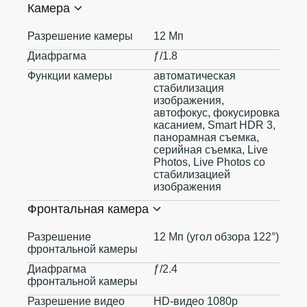
Камера
Разрешение камеры
12 Мп
Диафрагма
ƒ/1.8
Функции камеры
автоматическая
стабилизация
изображения,
автофокус, фокусировка
касанием, Smart HDR 3,
панорамная съемка,
серийная съемка, Live
Photos, Live Photos со
стабилизацией
изображения
Фронтальная камера
Разрешение
12 Мп (угол обзора 122°)
фронтальной камеры
Диафрагма
ƒ/2.4
фронтальной камеры
Разрешение видео
HD-видео 1080p