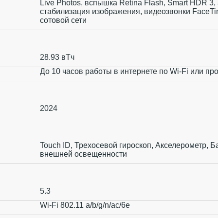
Live Photos, вспышка Retina Flash, Smart HDR 3
стабилизация изображения, видеозвонки FaceTim
сотовой сети
28.93 вТч
До 10 часов работы в интернете по Wi‑Fi или пр
2024
Touch ID, Трехосевой гироскоп, Акселерометр, Б
внешней освещенности
5.3
Wi-Fi 802.11 a/b/g/n/ac/6e