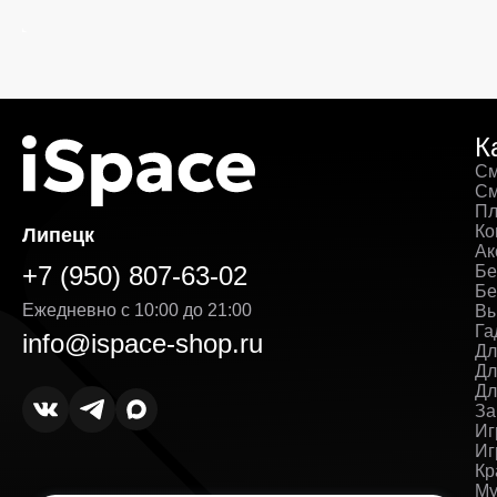
К
См
См
Пл
Ко
Липецк
Ак
+7 (950) 807-63-02
Бе
Бе
Ежедневно с 10:00 до 21:00
Вы
Га
info@ispace-shop.ru
Дл
Дл
Дл
За
Иг
Иг
Кр
Му