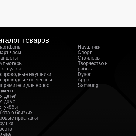
аталог товаров
артфоны
Наушники
арт-часы
Спорт
аншеты
Стайлеры
мпьютеры
Творчество и
сессуары
работа
спроводные наушники
Dyson
спроводные пылесосы
Apple
прямители для волос
Samsung
джеты
я детей
я дома
я учёбы
бота о близких
ровые приставки
рушки
асота
зыка