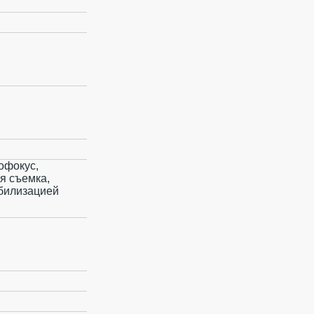
офокус,
я съемка,
абилизацией