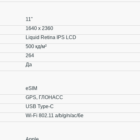
11"
1640 x 2360
Liquid Retina IPS LCD
500 кд/м²
264
Да
eSIM
GPS, ГЛОНАСС
USB Type-C
Wi-Fi 802.11 a/b/g/n/ac/6e
Apple