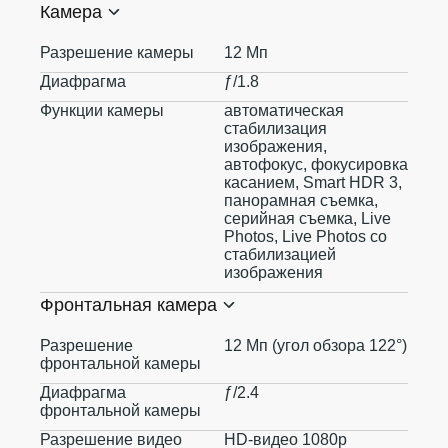
Камера
Разрешение камеры
12 Мп
Диафрагма
ƒ/1.8
Функции камеры
автоматическая
стабилизация
изображения,
автофокус, фокусировка
касанием, Smart HDR 3,
панорамная съемка,
серийная съемка, Live
Photos, Live Photos со
стабилизацией
изображения
Фронтальная камера
Разрешение
12 Мп (угол обзора 122°)
фронтальной камеры
Диафрагма
ƒ/2.4
фронтальной камеры
Разрешение видео
HD-видео 1080p