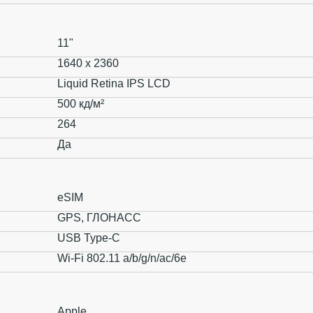
11"
1640 x 2360
Liquid Retina IPS LCD
500 кд/м²
264
Да
eSIM
GPS, ГЛОНАСС
USB Type-C
Wi-Fi 802.11 a/b/g/n/ac/6e
Apple