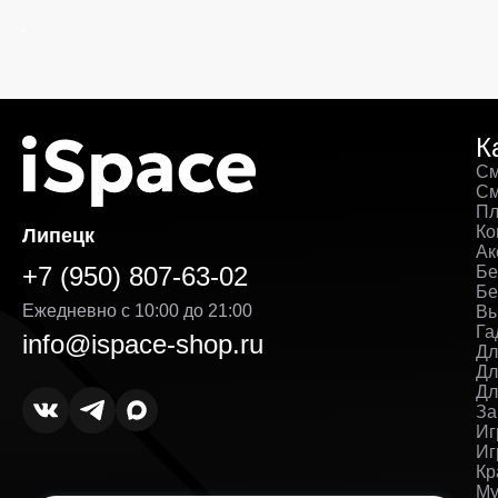
К
См
См
Пл
Ко
Липецк
Ак
+7 (950) 807-63-02
Бе
Бе
Ежедневно с 10:00 до 21:00
Вы
Га
info@ispace-shop.ru
Дл
Дл
Дл
За
Иг
Иг
Кр
Му