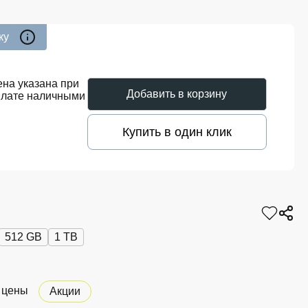
ку
на указана при
Добавить в корзину
плате наличными
Купить в один клик
512 GB
1 TB
 цены
Акции