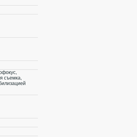
офокус,
я съемка,
абилизацией