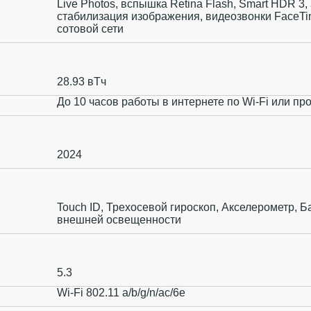
Live Photos, вспышка Retina Flash, Smart HDR 3
стабилизация изображения, видеозвонки FaceTim
сотовой сети
28.93 вТч
До 10 часов работы в интернете по Wi‑Fi или пр
2024
Touch ID, Трехосевой гироскоп, Акселерометр, Б
внешней освещенности
5.3
Wi-Fi 802.11 a/b/g/n/ac/6e