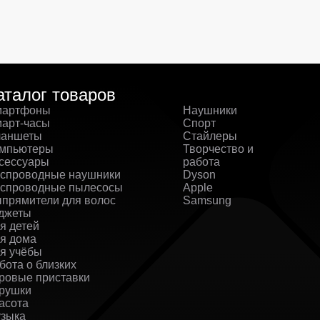
аталог товаров
артфоны
Наушники
арт-часы
Спорт
аншеты
Стайлеры
мпьютеры
Творчество и
сессуары
работа
спроводные наушники
Dyson
спроводные пылесосы
Apple
прямители для волос
Samsung
джеты
я детей
я дома
я учёбы
бота о близких
ровые приставки
рушки
асота
зыка