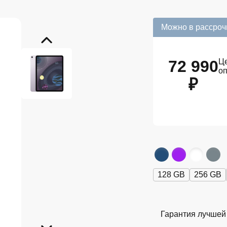
Можно в рассроч
72 990
Це
о
₽
128 GB
256 GB
Гарантия лучшей